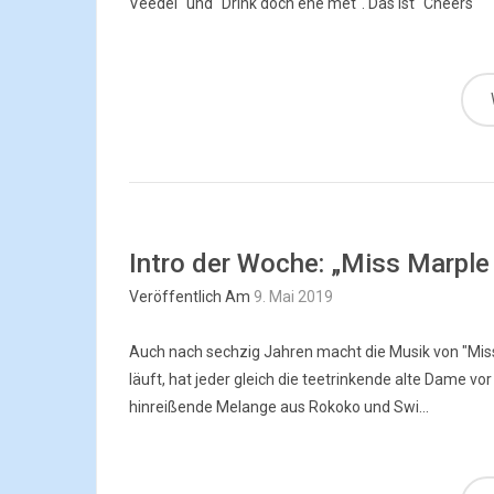
Veedel" und "Drink doch ene met". Das ist "Cheers"
Intro der Woche: „Miss Marpl
Veröffentlich Am
9. Mai 2019
Auch nach sechzig Jahren macht die Musik von "Mis
läuft, hat jeder gleich die teetrinkende alte Dame vo
hinreißende Melange aus Rokoko und Swi...